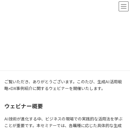
コ
ナ
ン
ビ
テ
ゲ
ン
ー
HOME
更新情報
イベント
ツ
シ
生成AI活用＆DX推進のウェビナー開催のお知らせ
へ
ョ
ス
ン
キ
に
生成AI活用＆DX推進のウェビナ
ッ
移
プ
動
ー開催のお知らせ
最
2024年10月19日
終
更
ご覧いただき、ありがとうございます。このたび、生成AI活用戦
新
略×DX事例紹介に関するウェビナーを開催いたします。
日
時
:
ウェビナー概要
AI技術が進化する中、ビジネスの現場での実践的な活用法を学ぶ
ことが重要です。本セミナーでは、各職種に応じた具体的な生成