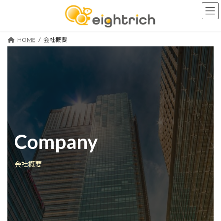
コ
ナ
ン
ビ
テ
ゲ
ン
ー
HOME
会社概要
ツ
シ
へ
ョ
ス
ン
キ
に
ッ
移
プ
動
Company
会社概要